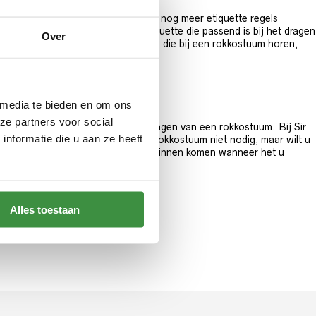
jn bij het rokkostuum en zo zijn er nog meer etiquette regels
Wij zijn op de hoogte van de etiquette die passend is bij het dragen
Over
enen te dragen. Verdere accessoires die bij een rokkostuum horen,
 media te bieden en om ons
ze partners voor social
n in de do’s en dont’s bij het dragen van een rokkostuum. Bij Sir
nformatie die u aan ze heeft
en voor hun lange japon. Is een rokkostuum niet nodig, maar wilt u
ns geen afspraak te maken. U kunt binnen komen wanneer het u
Alles toestaan