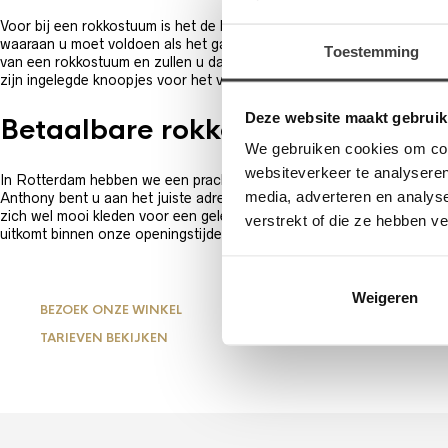
Voor bij een rokkostuum is het de bedoeling dat u een witte strik dr
waaraan u moet voldoen als het gaat om accessoires. Wist u dat een 
Toestemming
van een rokkostuum en zullen u daar ook zeker in adviseren. Ook sne
zijn ingelegde knoopjes voor het vest, een witte pochet en witte ha
Deze website maakt gebruik
Betaalbare rokkostuums huurt u i
We gebruiken cookies om cont
websiteverkeer te analyseren
In Rotterdam hebben we een prachtige winkel waar we u graag ontvan
media, adverteren en analys
Anthony bent u aan het juiste adres voor prachtige rokkostuums voor
zich wel mooi kleden voor een gelegenheid, dan bieden we ook smoki
verstrekt of die ze hebben v
uitkomt binnen onze openingstijden. Zien we u snel?
Weigeren
BEZOEK ONZE WINKEL
TARIEVEN BEKIJKEN