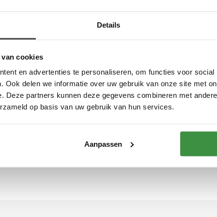
aagt die niet voorgestrikt is. Ook moeten uw manchetknopen passend zi
polshorloge een no-go is? U wordt geacht een zakhorloge te dragen. 
Details
akers zijn niet gewenst, in de plaats daarvan dient u zwarte lakscho
ndschoenen, een witte sjaal en soms zelfs hoge zwarte hoeden.
 van cookies
n Rotterdam bij Sir Anthony
ent en advertenties te personaliseren, om functies voor social
. Ook delen we informatie over uw gebruik van onze site met on
gen om een rokkostuum aan te laten meten, maar ook om u te advisere
e. Deze partners kunnen deze gegevens combineren met andere i
 een zeer betaalbare prijs. Naast rokkostuums kunnen dames ook slag
ngs, cocktailjurken en ook kleding voor de bruidegom. U hoeft bij o
erzameld op basis van uw gebruik van hun services.
Aanpassen