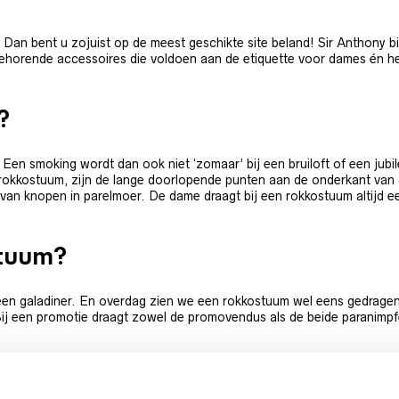
an bent u zojuist op de meest geschikte site beland! Sir Anthony bie
ehorende accessoires die voldoen aan de etiquette voor dames én h
?
Een smoking wordt dan ook niet ‘zomaar’ bij een bruiloft of een jub
okkostuum, zijn de lange doorlopende punten aan de onderkant van de 
 van knopen in parelmoer. De dame draagt bij een rokkostuum altijd 
tuum?
een galadiner. En overdag zien we een rokkostuum wel eens gedragen w
Bij een promotie draagt zowel de promovendus als de beide paranimpf
 Sir Anthony