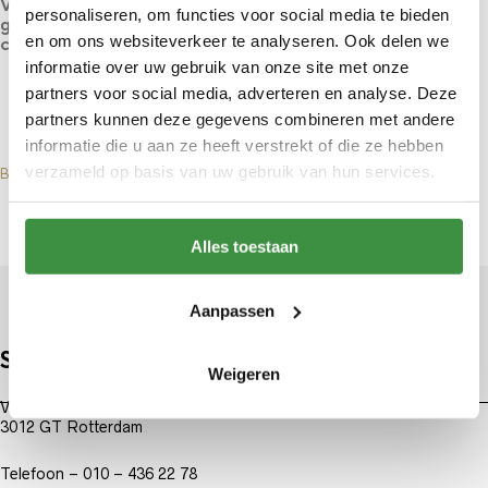
Verkoop en verhuur van avondkleding voor elke
personaliseren, om functies voor social media te bieden
gelegenheid. Ga naar ons fotoboek voor een uitgebreide
en om ons websiteverkeer te analyseren. Ook delen we
collectie Cocktailjapon.
informatie over uw gebruik van onze site met onze
partners voor social media, adverteren en analyse. Deze
partners kunnen deze gegevens combineren met andere
informatie die u aan ze heeft verstrekt of die ze hebben
verzameld op basis van uw gebruik van hun services.
BEKIJK ONZE COLLECTIE COCKTAILJAPONNEN
Alles toestaan
Aanpassen
Sir Anthony
Weigeren
Van Oldenbarneveltstraat 129a
3012 GT Rotterdam
Telefoon – 010 – 436 22 78