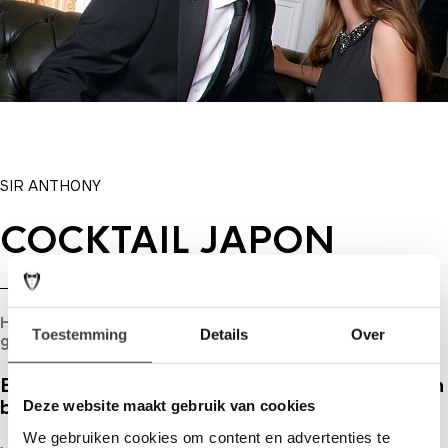
SIR ANTHONY
COCKTAIL JAPON
Het is niet nodig om een afspraak te maken! Loop
Toestemming
Details
Over
gewoon binnen, wij helpen u graag!
Een Cocktailjapon is natuurlijk perfect te huren
bij Sir Anthony!
Deze website maakt gebruik van cookies
We gebruiken cookies om content en advertenties te