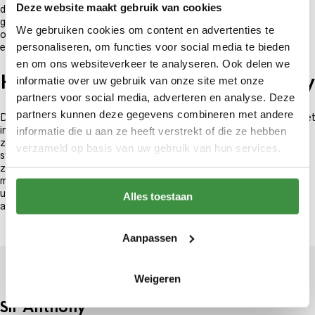
Deze website maakt gebruik van cookies
dragen van een gala pak. Zo gaat u zelfverzekerd naar de speciale
gelegenheid toe! U kunt onder andere de strik huren, maar ook het
We gebruiken cookies om content en advertenties te
overhemd en de schoenen. Wist u dat het bij een schoolgala
personaliseren, om functies voor social media te bieden
eigenlijk hoort om een corsage te dragen?
en om ons websiteverkeer te analyseren. Ook delen we
Huur uw gala pak bij Sir Anthony
informatie over uw gebruik van onze site met onze
partners voor social media, adverteren en analyse. Deze
partners kunnen deze gegevens combineren met andere
Door een gala pak te huren, bespaart u geld. Daarmee wilt u nog niet
informatie die u aan ze heeft verstrekt of die ze hebben
inleveren op kwaliteit en service. Daar hoeft u bij Sir Anthony ook
zeker niet bang voor te zijn. We zijn een begrip in Rotterdam en
verzameld op basis van uw gebruik van hun services.
staan graag en met veel plezier klaar voor onze klanten. U kunt
zonder afspraak bij ons binnen komen lopen. Op zondag en
maandag beginnen we om 11.00 uur en op de overige dagen 09.30
uur. We sluiten de winkel om 17.30 uur. Wilt u daarbuiten een
Alles toestaan
afspraak, neem dan contact met ons op!
Aanpassen
Weigeren
Sir Anthony