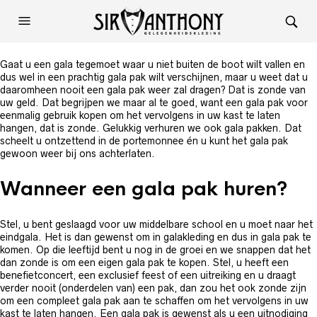
Gaat u een gala tegemoet waar u niet buiten de boot wilt vallen en
dus wel in een prachtig gala pak wilt verschijnen, maar u weet dat u
daaromheen nooit een gala pak weer zal dragen? Dat is zonde van
uw geld. Dat begrijpen we maar al te goed, want een gala pak voor
eenmalig gebruik kopen om het vervolgens in uw kast te laten
hangen, dat is zonde. Gelukkig verhuren we ook gala pakken. Dat
scheelt u ontzettend in de portemonnee én u kunt het gala pak
gewoon weer bij ons achterlaten.
Wanneer een gala pak huren?
Stel, u bent geslaagd voor uw middelbare school en u moet naar het
eindgala. Het is dan gewenst om in galakleding en dus in gala pak te
komen. Op die leeftijd bent u nog in de groei en we snappen dat het
dan zonde is om een eigen gala pak te kopen. Stel, u heeft een
benefietconcert, een exclusief feest of een uitreiking en u draagt
verder nooit (onderdelen van) een pak, dan zou het ook zonde zijn
om een compleet gala pak aan te schaffen om het vervolgens in uw
kast te laten hangen. Een gala pak is gewenst als u een uitnodiging