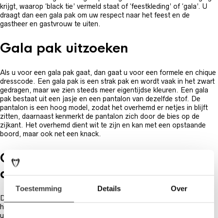
krijgt, waarop ‘black tie’ vermeld staat of ‘feestkleding’ of ‘gala’. U
draagt dan een gala pak om uw respect naar het feest en de
gastheer en gastvrouw te uiten.
Gala pak uitzoeken
Als u voor een gala pak gaat, dan gaat u voor een formele en chique
dresscode. Een gala pak is een strak pak en wordt vaak in het zwart
gedragen, maar we zien steeds meer eigentijdse kleuren. Een gala
pak bestaat uit een jasje en een pantalon van dezelfde stof. De
pantalon is een hoog model, zodat het overhemd er netjes in blijft
zitten, daarnaast kenmerkt de pantalon zich door de bies op de
zijkant. Het overhemd dient wit te zijn en kan met een opstaande
boord, maar ook net een knack.
Gala pak met bijbehorende
accessoires
Toestemming
Details
Over
De benodigde accessoires bij een gala pak kunt u bij de gala pak
huren via Sir Anthony. Zo heeft u alles bij één zaak én we adviseren
u ook graag in wat wel en niet mag volgens de etiquette bij het